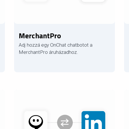
MerchantPro
Adj hozzá egy OnChat chatbotot a
MerchantPro áruházadhoz.