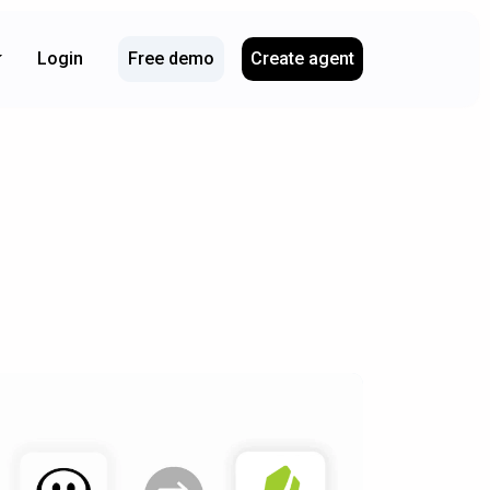
Login
Free demo
Create agent